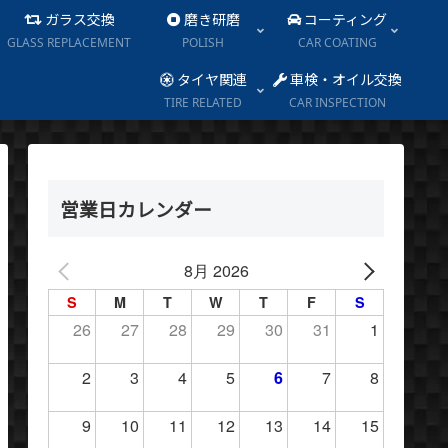
ガラス交換
磨き研磨
コーティング
GLASS REPLACEMENT
POLISH
CAR COATING
タイヤ関連
車検・オイル交換
TIRE RELATED
CAR INSPECTION
営業日カレンダー
8月 2026
S
M
T
W
T
F
S
26
27
28
29
30
31
1
2
3
4
5
6
7
8
9
10
11
12
13
14
15